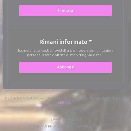
Prenota
Rimani informato
*
Iscriversi alla nostra newsletter per ricevere comunicazioni
personalizzate e offerte di marketing via e-mail.
Abbonati
© 2026 BISTRO ALDO — CREAZIONE DEL SITO INTERNET RISTORANTE CON
((APRE UNA NUOVA FINESTRA))
ZENCHEF
((APRE UNA NUOVA FINESTRA))
NOTE LEGALI
((APRE UNA NUOVA FINESTRA)
TERMINI DI UTILIZZO
((APRE UNA NUOV
POLITICA DI PROTEZIONE DEI DATI PERSONALI