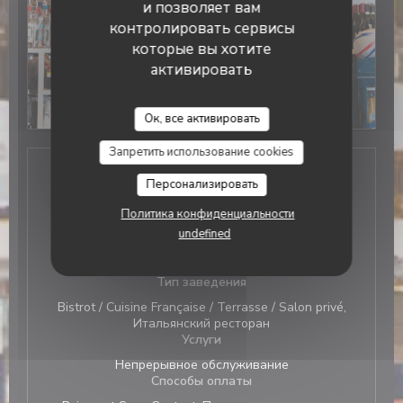
и позволяет вам
контролировать сервисы
которые вы хотите
активировать
Bistro Aldo
Ок, все активировать
Запретить использование cookies
Персонализировать
Общая информация
Политика конфиденциальности
Кухня
undefined
Традиционный французский, Франко-
итальянский, итальянский
Тип заведения
Bistrot / Cuisine Française / Terrasse / Salon privé,
Итальянский ресторан
Услуги
Непрерывное обслуживание
Способы оплаты