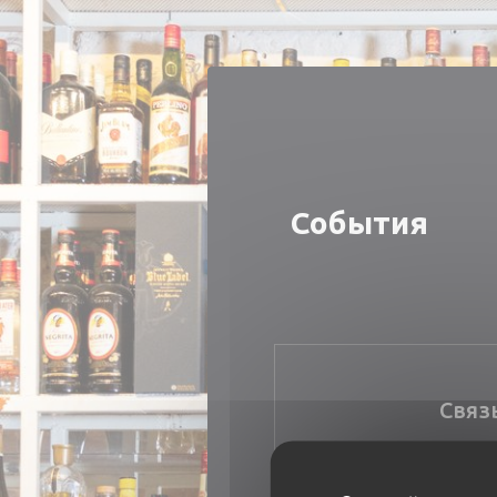
Панель управления cookies
События
Связ
Забро