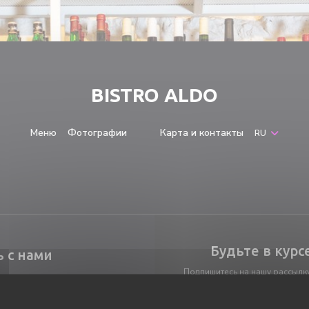
BISTRO ALDO
Меню
Фотографии
Карта и контакты
RU
((открывается в новом окне))
((открывается в новом окне))
Будьте в курс
ь с нами
Подпишитесь на нашу рассылку
электронной почте персонал
маркетинговые 
нировать