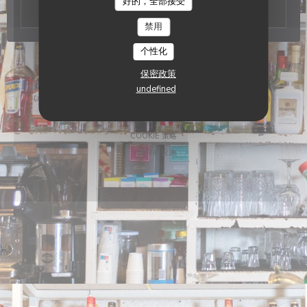
好的，全部接受
禁用
个性化
((在新窗口中打开))
© 2026 BISTRO ALDO — 餐馆网站创建者
ZENCHEF
保密政策
((在新窗口中打开))
免责声明
undefined
((在新窗口中打开))
使用条款
((在新窗口中打开))
个人数据保护政策
((在新窗口中打开))
COOKIE 策略
((在新窗口中打开))
无障碍设施